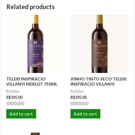
Related products
TELEKI INSPIRACIO
VINHO TINTO SECO TELEKI
VILLANYI MERLOT 750ML
INSPIRÁCIO VILLÁNYI
14%(2023)
FRANC 2021 750ML
Bebidas
Bebidas
R$
195,00
R$
195,00
Rated
Rated
0
0
Add to cart
Add to cart
out
out
of
of
5
5