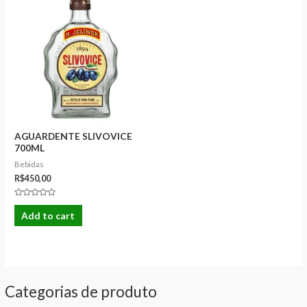
AGUARDENTE SLIVOVICE
700ML
Bebidas
R$
450,00
Rated
0
Add to cart
out
of
5
Categorias de produto