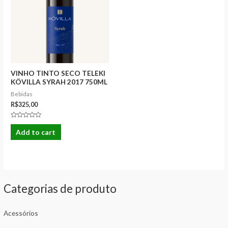
VINHO TINTO SECO TELEKI
KÖVILLA SYRAH 2017 750ML
Bebidas
R$
325,00
Rated
0
Add to cart
out
of
5
Categorias de produto
Acessórios