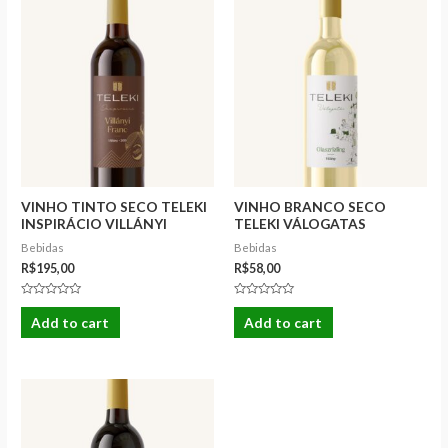
VINHO TINTO SECO TELEKI
VINHO BRANCO SECO
INSPIRÁCIO VILLÁNYI
TELEKI VÁLOGATAS
FRANC 2021 750ML
OLASZRIZLING 2024 750ML
Bebidas
Bebidas
R$
195,00
R$
58,00
Rated
Rated
0
0
Add to cart
Add to cart
out
out
of
of
5
5