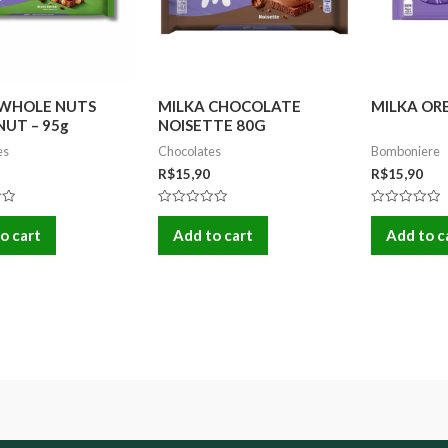
 WHOLE NUTS
MILKA CHOCOLATE
MILKA OR
UT – 95g
NOISETTE 80G
es
Chocolates
Bomboniere
R$
15,90
R$
15,90
Rated
Rated
0
0
o cart
Add to cart
Add to c
out
out
of
of
5
5