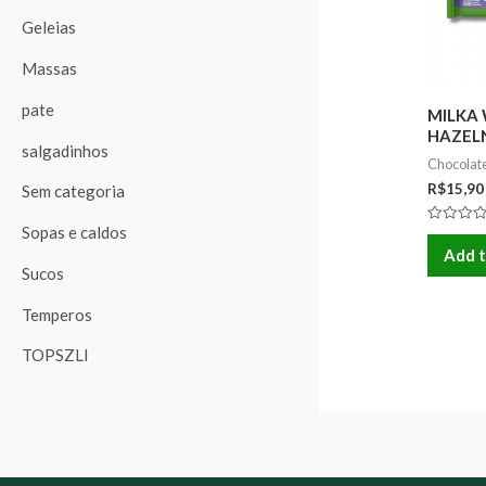
Geleias
Massas
pate
MILKA
HAZELN
salgadinhos
Chocolat
R$
15,90
Sem categoria
Sopas e caldos
Rated
0
Add t
out
Sucos
of
5
Temperos
TOPSZLI