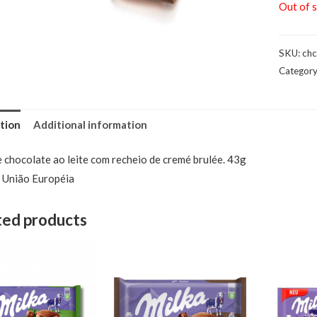
Out of 
SKU:
ch
Categor
tion
Additional information
 chocolate ao leite com recheio de cremé brulée. 43g
 União Européia
ted products