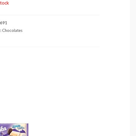
stock
c691
y:
Chocolates