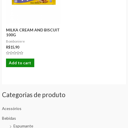
MILKA CREAM AND BISCUIT
100G
Bomboniere
R$
15,90
Rated
0
Add to cart
out
of
5
Categorias de produto
Acessórios
Bebidas
Espumante