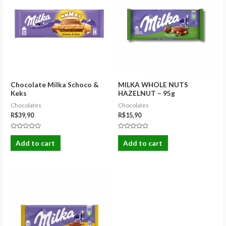
Chocolate Milka Schoco &
MILKA WHOLE NUTS
Keks
HAZELNUT – 95g
Chocolates
Chocolates
R$
39,90
R$
15,90
Rated
Rated
0
0
Add to cart
Add to cart
out
out
of
of
5
5