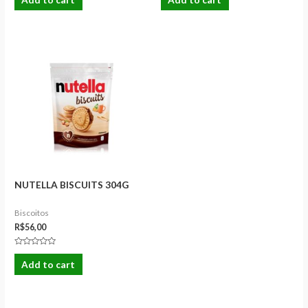
out
out
of
of
5
5
NUTELLA BISCUITS 304G
Biscoitos
R$
56,00
Rated
0
Add to cart
out
of
5