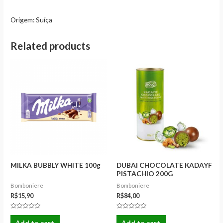
Origem: Suíça
Related products
MILKA BUBBLY WHITE 100g
DUBAI CHOCOLATE KADAYF
PISTACHIO 200G
Bomboniere
Bomboniere
R$
15,90
R$
84,00
Rated
Rated
0
0
Add to cart
Add to cart