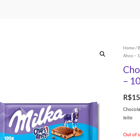
Home
/
Ahoy – 
Cho
– 1
R$
15
Chocola
leite
Out of 