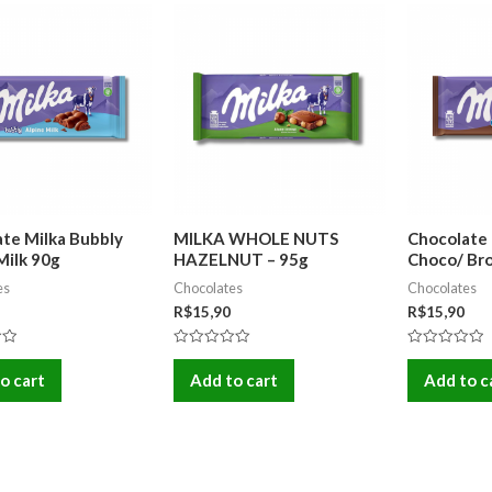
te Milka Bubbly
MILKA WHOLE NUTS
Chocolate 
Milk 90g
HAZELNUT – 95g
Choco/ Br
es
Chocolates
Chocolates
R$
15,90
R$
15,90
Rated
Rated
0
0
o cart
Add to cart
Add to c
out
out
of
of
5
5