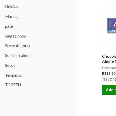
Geleias
Massas
pate
salgadinhos
Sem categoria
Sopas e caldos
Chocola
Alpine 
Sucos
Chocolat
R$
15,90
Temperos
TOPSZLI
Rated
0
Add t
out
of
5