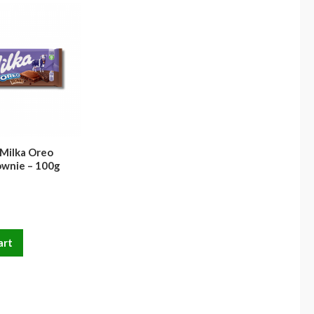
Milka Oreo
ownie – 100g
art