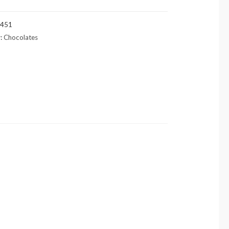
c451
y:
Chocolates