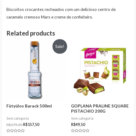
Biscoitos crocantes recheados com um delicioso centro de
caramelo cremoso Mars e creme de confeiteiro.
Related products
Sale!
Fütyülos Barack 500ml
GOPLANA PRALINE SQUARE
PISTACHIO 200G
Sem categoria
Sem categoria
R$
175,00
R$
157,50
R$
49,50
Rated
Rated