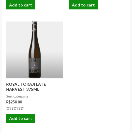
0
0
Add to cart
Add to cart
out
out
of
of
5
5
ROYAL TOKAJI LATE
HARVEST 375ML
Sem categoria
R$
250,00
Rated
0
Add to cart
out
of
5