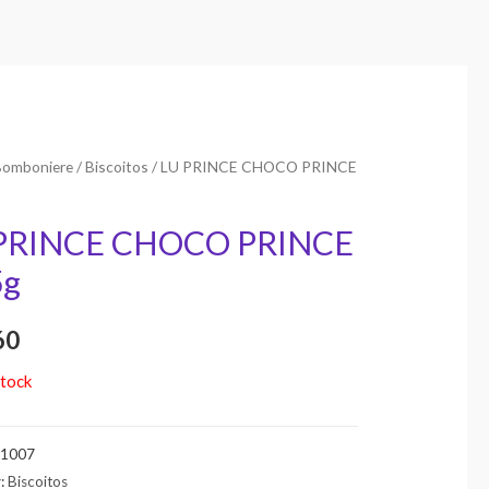
Bomboniere
/
Biscoitos
/ LU PRINCE CHOCO PRINCE
PRINCE CHOCO PRINCE
5g
60
stock
S1007
y:
Biscoitos