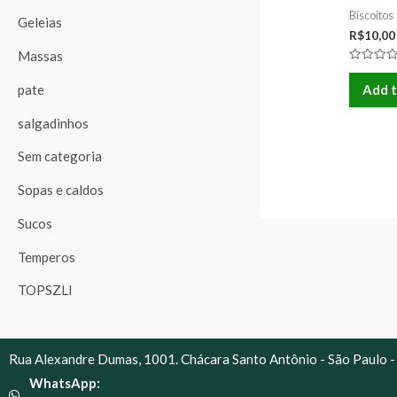
Biscoitos
Geleias
R$
10,00
Massas
Rated
0
pate
Add t
out
of
5
salgadinhos
Sem categoria
Sopas e caldos
Sucos
Temperos
TOPSZLI
Rua Alexandre Dumas, 1001. Chácara Santo Antônio - São Paulo -
WhatsApp: