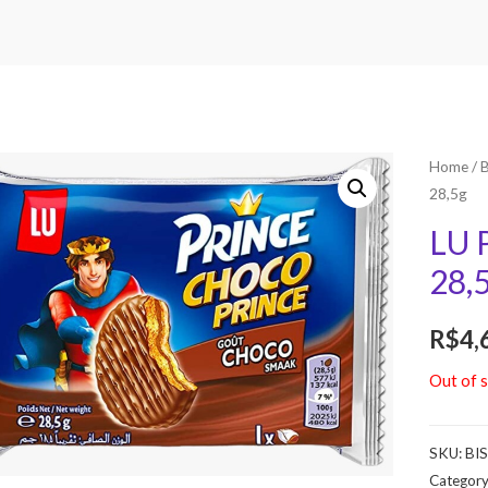
Home
/
28,5g
LU 
28,
R$
4,
Out of 
SKU:
BI
Categor