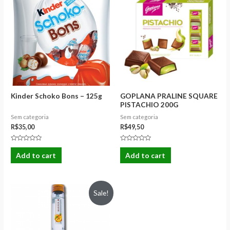
Kinder Schoko Bons – 125g
GOPLANA PRALINE SQUARE
PISTACHIO 200G
Sem categoria
Sem categoria
R$
35,00
R$
49,50
Rated
Rated
0
0
Add to cart
Add to cart
out
out
of
of
5
5
Sale!