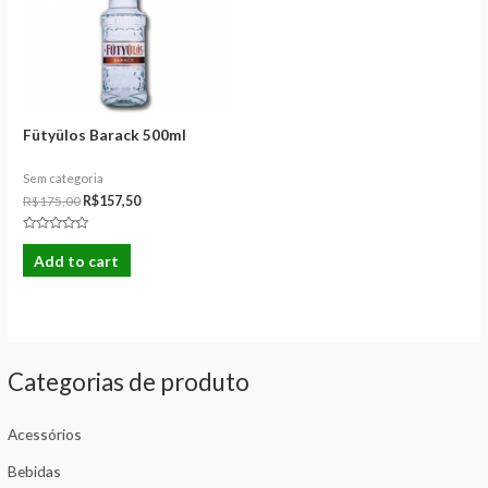
Fütyülos Barack 500ml
Sem categoria
R$
175,00
R$
157,50
Rated
0
Add to cart
out
of
5
Categorias de produto
Acessórios
Bebidas