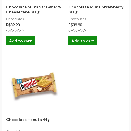
Chocolate Milka Strawberry
Chocolate Milka Strawberry
Cheesecake 300g
300g
Chocolates
Chocolates
R$
39,90
R$
39,90
Rated
Rated
0
0
Add to cart
Add to cart
out
out
of
of
5
5
Chocolate Hanuta 44g