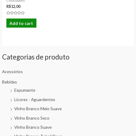
Chocolates
R$
12,00
Rated
0
Add to cart
out
of
5
Categorias de produto
Acessórios
Bebidas
Espumante
Licores - Aguardentes
Vinho Branco Meio Suave
Vinho Branco Seco
Vinho Branco Suave