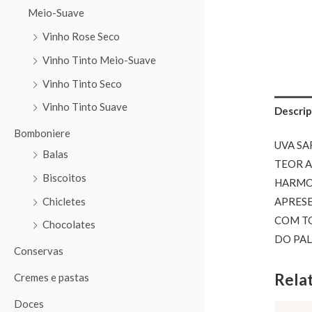
Meio-Suave
Vinho Rose Seco
Vinho Tinto Meio-Suave
Vinho Tinto Seco
Vinho Tinto Suave
Descrip
Bomboniere
UVA S
Balas
TEOR A
Biscoitos
HARMON
Chicletes
APRESE
COM TO
Chocolates
DO PAL
Conservas
Rela
Cremes e pastas
Doces