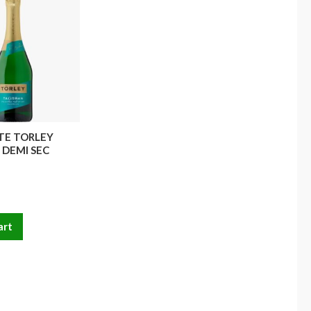
E TORLEY
 DEMI SEC
art