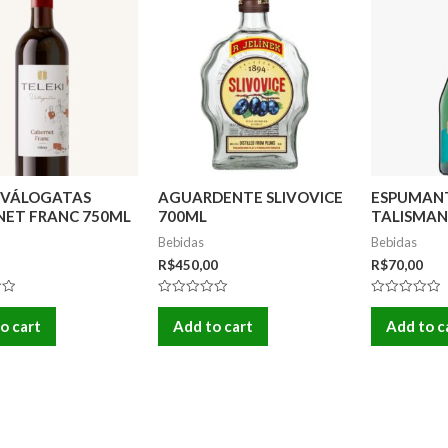
I VÁLOGATAS
AGUARDENTE SLIVOVICE
ESPUMANT
NET FRANC 750ML
700ML
TALISMAN
2022)
750ML
Bebidas
Bebidas
R$
450,00
R$
70,00
Rated
Rated
0
0
o cart
Add to cart
Add to c
out
out
of
of
5
5