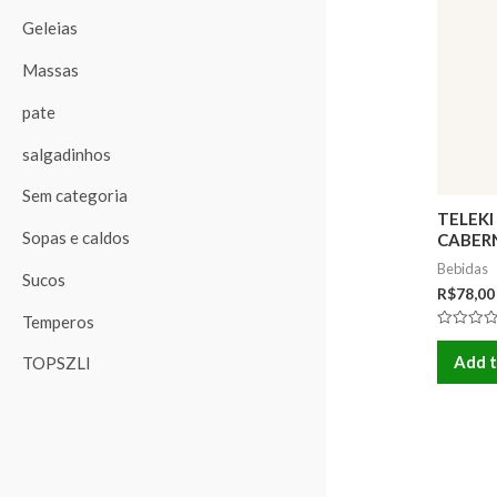
Geleias
Massas
pate
salgadinhos
Sem categoria
TELEK
Sopas e caldos
CABER
14,5% (
Bebidas
Sucos
R$
78,00
Temperos
Rated
0
Add t
TOPSZLI
out
of
5