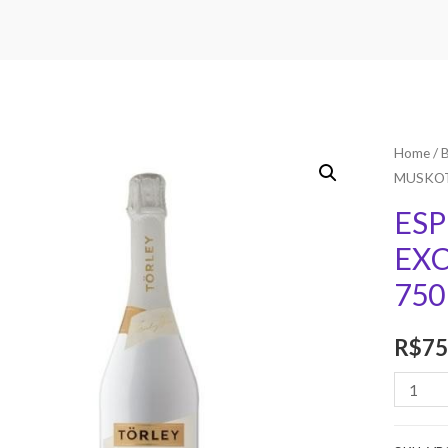
Home
/
MUSKOT
ES
EX
75
R$
75