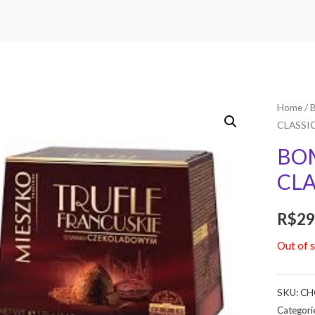
Home
/
CLASSI
BO
CLA
R$
29
Out of 
SKU:
CH
Categori