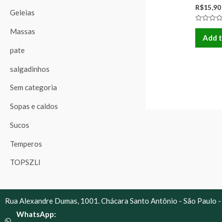
R$
15,90
Geleias
Rated
Massas
0
Add t
out
of
pate
5
salgadinhos
Sem categoria
Sopas e caldos
Sucos
Temperos
TOPSZLI
Rua Alexandre Dumas, 1001. Chácara Santo Antônio - São Paulo -
WhatsApp: