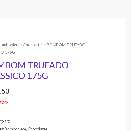
Bomboniere
/
Chocolates
/ BOMBOM TRUFADO
CO 175G
MBOM TRUFADO
SSICO 175G
,50
stock
C3132
es:
Bomboniere
,
Chocolates