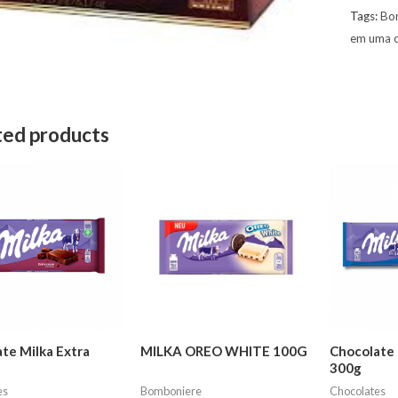
Tags:
Bo
em uma c
ted products
te Milka Extra
MILKA OREO WHITE 100G
Chocolate 
300g
es
Bomboniere
Chocolates