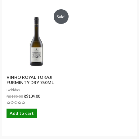
5
5
Sale!
VINHO ROYAL TOKAJI
FURMINTY DRY 750ML
(2022)
Bebidas
R$
130,00
R$
104,00
Rated
0
Add to cart
out
of
5