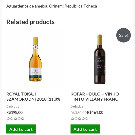
Aguardente de ameixa. Origem: República Tcheca
Related products
Sale!
ROYAL TOKAJI
KOPÁR – DÜLÖ – VINHO
SZAMORODNI 2018 (11,0%
TINTO VILLÁNY FRANC
Vol)
2020 750ML
Bebidas
Bebidas
R$
198,00
R$
580,00
R$
464,00
Rated
Rated
0
0
Add to cart
Add to cart
out
out
of
of