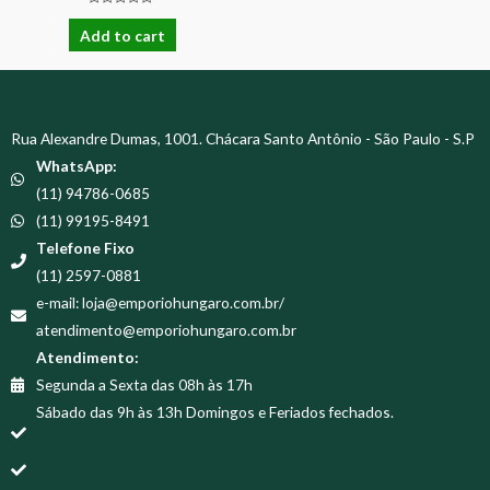
Rated
0
Add to cart
out
of
5
Rua Alexandre Dumas, 1001. Chácara Santo Antônio - São Paulo - S.P
WhatsApp:
(11) 94786-0685
(11) 99195-8491
Telefone Fixo
(11) 2597-0881
e-mail: loja@emporiohungaro.com.br/
atendimento@emporiohungaro.com.br
Atendimento:
Segunda a Sexta das 08h às 17h
Sábado das 9h às 13h Domingos e Feriados fechados.