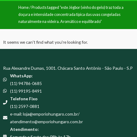
Home
/ Products tagged “este Jégbor (vinho do gelo) traz toda a
doçura e intensidade concentrada típica das uvas congeladas
naturalmente na videira. Aromático e equilibrado”
It seems we can't find what you're looking for.
Rua Alexandre Dumas, 1001. Chácara Santo Antônio - São Paulo - S.P
WhatsApp:
(11) 94786-0685
(11) 99195-8491
Telefone Fixo
(11) 2597-0881
e-mail: loja@emporiohungaro.com.br/
atendimento@emporiohungaro.com.br
Atendimento:
Segunda a Sexta das 08h às 17h