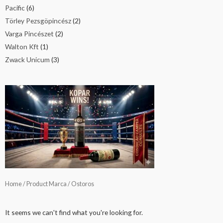
Pacific
(6)
Törley Pezsgöpincész
(2)
Varga Pincészet
(2)
Walton Kft
(1)
Zwack Unicum
(3)
Home
/ Product Marca / Ostoros
It seems we can't find what you're looking for.