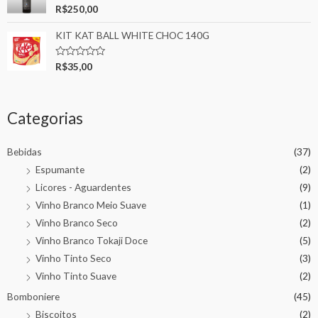
Rated
R$
250,00
0
out
KIT KAT BALL WHITE CHOC 140G
of
5
Rated
R$
35,00
0
out
of
5
Categorias
Bebidas
(37)
Espumante
(2)
Licores - Aguardentes
(9)
Vinho Branco Meio Suave
(1)
Vinho Branco Seco
(2)
Vinho Branco Tokaji Doce
(5)
Vinho Tinto Seco
(3)
Vinho Tinto Suave
(2)
Bomboniere
(45)
Biscoitos
(2)