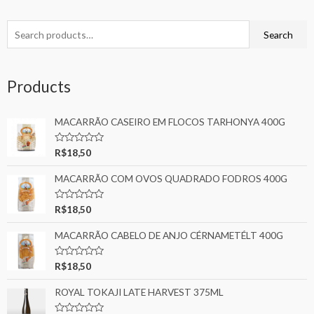
Search
Products
MACARRÃO CASEIRO EM FLOCOS TARHONYA 400G
Rated
R$
18,50
0
out
MACARRÃO COM OVOS QUADRADO FODROS 400G
of
5
Rated
R$
18,50
0
out
MACARRÃO CABELO DE ANJO CÉRNAMETÉLT 400G
of
5
Rated
R$
18,50
0
out
ROYAL TOKAJI LATE HARVEST 375ML
of
5