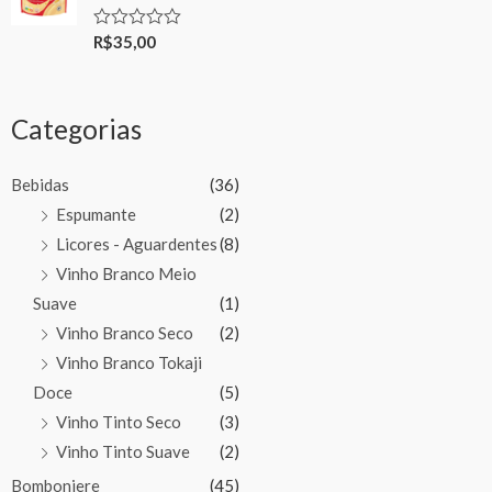
R$
35,00
Rated
0
out
of
5
Categorias
Bebidas
(36)
Espumante
(2)
Licores - Aguardentes
(8)
Vinho Branco Meio
Suave
(1)
Vinho Branco Seco
(2)
Vinho Branco Tokaji
Doce
(5)
Vinho Tinto Seco
(3)
Vinho Tinto Suave
(2)
Bomboniere
(45)