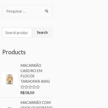
Search
Products
MACARRÃO
CASEIRO EM
FLOCOS
TARHONYA 400G
R$
18,50
Rated
0
out
MACARRÃO COM
of
5
OVOS QUADRADO