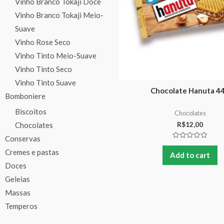
Vinho Branco Tokaji Doce
Vinho Branco Tokaji Meio-
Suave
Vinho Rose Seco
Vinho Tinto Meio-Suave
Vinho Tinto Seco
Vinho Tinto Suave
Chocolate Hanuta 4
Bomboniere
Biscoitos
Chocolates
Chocolates
R$
12,00
Conservas
Rated
Cremes e pastas
0
Add to cart
out
of
Doces
5
Geleias
Massas
Temperos