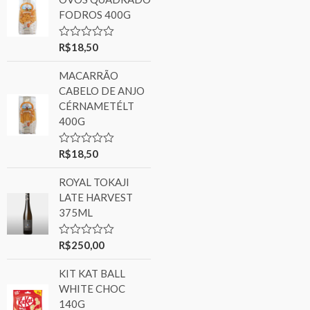
FODROS 400G
R$
18,50
Rated
0
out
MACARRÃO
of
5
CABELO DE ANJO
CÉRNAMETÉLT
400G
R$
18,50
Rated
0
out
ROYAL TOKAJI
of
5
LATE HARVEST
375ML
R$
250,00
Rated
0
out
KIT KAT BALL
of
5
WHITE CHOC
140G