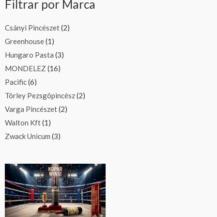
Filtrar por Marca
Csányi Pincészet
(2)
Greenhouse
(1)
Hungaro Pasta
(3)
MONDELEZ
(16)
Pacific
(6)
Törley Pezsgöpincész
(2)
Varga Pincészet
(2)
Walton Kft
(1)
Zwack Unicum
(3)