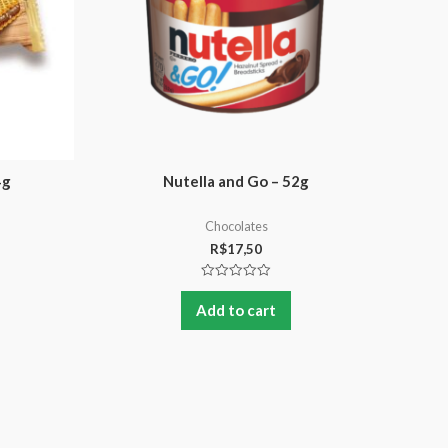
4g
Nutella and Go – 52g
Chocolates
R$
17,50
Rated
0
Add to cart
out
of
5