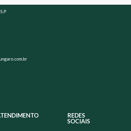
 S.P
ungaro.com.br
ATENDIMENTO
REDES
SOCIAIS